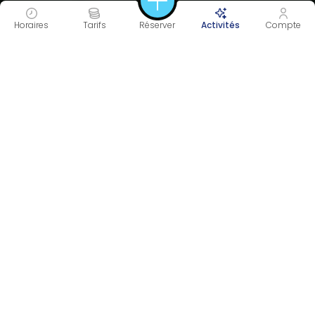
Horaires
Tarifs
Réserver
Activités
Compte
30 À 55 MIN
TONIC
Durée
Intensité
RENFORCEMENT
FITNESS
Objectif(s)
Catégorie(s)