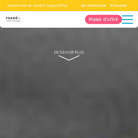
raire mis en avant aujourd'hui.
Consultez la page horaires.
Se connecter
S'inscrire
Plaisir d'offrir
EN SAVOIR PLUS