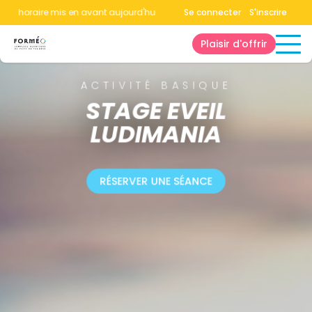
horaire mis en avant aujourd'hui.
Consultez la page horaires.
Se connecter
S'inscrire
Plaisir d'offrir
ACTIVITÉ BASIQUE
STAGE EVEIL
LUDIMANIA
RÉSERVER UNE SÉANCE