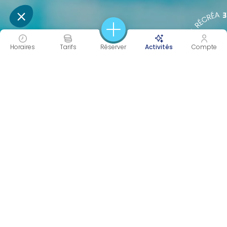
Horaires
Tarifs
Réserver
Activités
Compte
45MIN MIN
COOL
Durée
Intensité
APPRENTISSAGE
Objectif(s)
Catégorie(s)