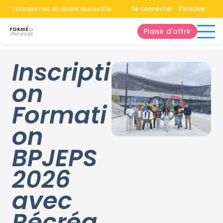
cun horaire mis en avant aujourd'hui.
Consultez la page horaires.
Se connecter
S'inscrire
Plaisir d'offrir
Inscripti
on
Formati
on
BPJEPS
2026
avec
Récréa