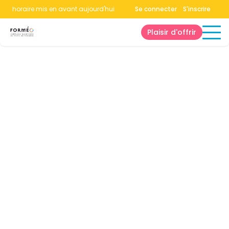
n horaire mis en avant aujourd'hui.
Consultez la page horaires.
Se connecter
S'inscrire
Plaisir d'offrir