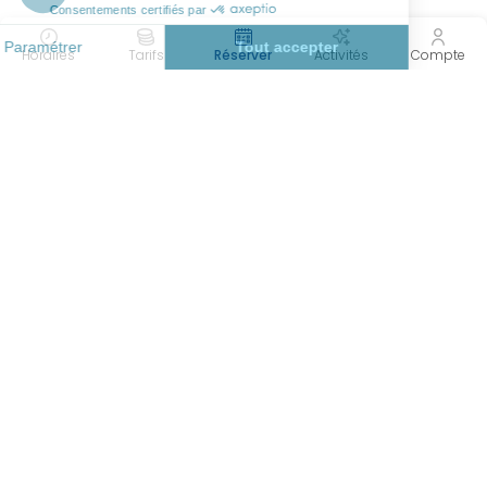
Horaires
Tarifs
Réserver
Activités
Compte
Forméo
Retrouvez le centre Forméo situé à
Falaise à 30 minutes de Caen. Son
espace aquatique complet vous
propose une expérience unique pour
toute la famille. Il est composé d'un
bassin de natation de 25m, d'un bassin
nordique à l'extérieur accessible en